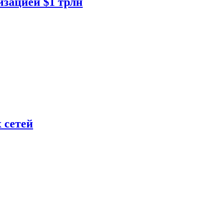
изацией $1 трлн
 сетей