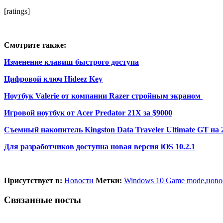
[ratings]
Смотрите также:
Изменение клавиш быстрого доступа
Цифровой ключ Hideez Key
Ноутбук Valerie от компании Razer стройным экраном
Игровой ноутбук от Acer Predator 21X за $9000
Съемный накопитель Kingston Data Traveler Ultimate GT на 
Для разработчиков доступна новая версия iOS 10.2.1
Присутствует в:
Новости
Метки:
Windows 10 Game mode
,
новос
Связанные посты