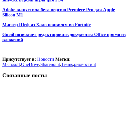
Adobe выпустила бета версию Premiere Pro для Apple
Silicon M1
Мастер Шеф из Хало появился во Fortnite
Gmail позволяет редактировать документы Office прямо из
вложений
Присутствует в:
Новости
Метки:
Microsoft
,
OneDrive
,
Sharepoint
,
Teams
,
рновости it
Связанные посты