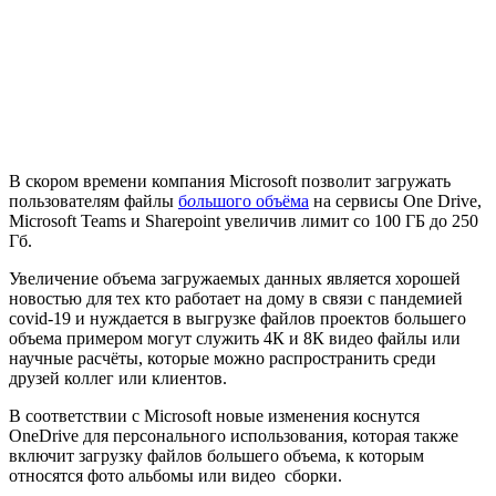
В скором времени компания Microsoft позволит загружать
пользователям файлы
б
о
льшого объёма
на сервисы One Drive,
Microsoft Teams и Sharepoint увеличив лимит со 100 ГБ до 250
Гб.
Увеличение объема загружаемых данных является хорошей
новостью для тех кто работает на дому в связи с пандемией
covid-19 и нуждается в выгрузке файлов проектов большего
объема примером могут служить 4К и 8К видео файлы или
научные расчёты, которые можно распространить среди
друзей коллег или клиентов.
В соответствии с Microsoft новые изменения коснутся
OneDrive для персонального использования, которая также
включит загрузку файлов б
о
льшего объема, к которым
относятся фото альбомы или видео сборки.