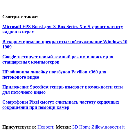
Смотрите также:
Microsoft FPS Boost для X Box Series X и S удвоит частоту
кадров в играх
В скором времени прекратиться обслуживание Windows 10
1909
Google тестирует новый темный режим в поиске для
стандартных компьютеров
HP обновила линейку ноутбуков Pavilion x360 для
потокового видео
Приложение Speedtest теперь измеряет возможности сети
для поточного видео
Смартфоны Pixel смогут считывать частоту сердечных
сокращений при помощи камер
Присутствует в:
Новости
Метки:
3D Home
,
Zillow
,
новости it