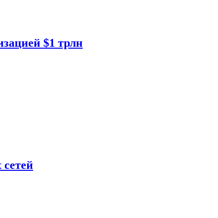
изацией $1 трлн
 сетей