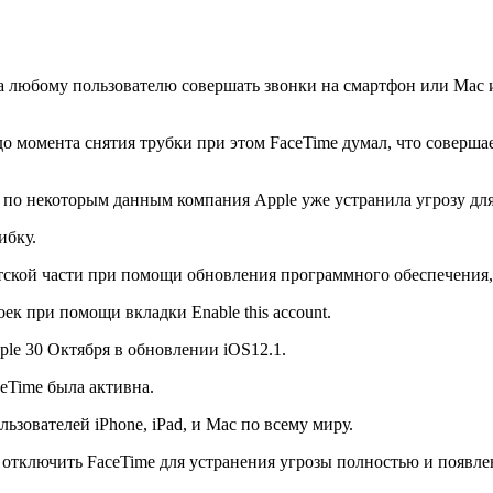
ла любому пользователю совершать звонки на смартфон или Mac и
до момента снятия трубки при этом FaceTime думал, что соверша
а по некоторым данным компания Apple уже устранила угрозу дл
ибку.
ской части при помощи обновления программного обеспечения, к
ек при помощи вкладки Enable this account.
le 30 Октября в обновлении iOS12.1.
ceTime была активна.
ьзователей iPhone, iPad, и Mac по всему миру.
отключить FaceTime для устранения угрозы полностью и появле