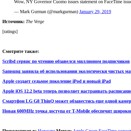
Wow, NY Governor Cuomo issues statement on FaceTime iss
— Mark Gurman (@markgurman)
January 29, 2019
Источник:
The Verge
[ratings]
Смотрите также:
Scribd сервис по чтению обзавелся миллионом подписчиков
Samsung заявила об использовании экологически чистых ма
Apple создает седьмое поколение iPod и новый iPad
Apple iOS 12.2 beta теперь позволяет настраивать расписан
Смартфон LG G8 ThinQ может обзавестись еще одной каме
Новая 600MHz точка доступа от T-Mobile обеспечит широко
Присутствует в:
Новости
Метки:
Apple
,
Group FaceTime
,
новост