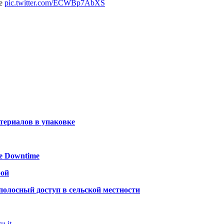
ue
pic.twitter.com/ECWBp7AbXS
териалов в упаковке
ие Downtime
рой
полосный доступ в сельской местности
и it