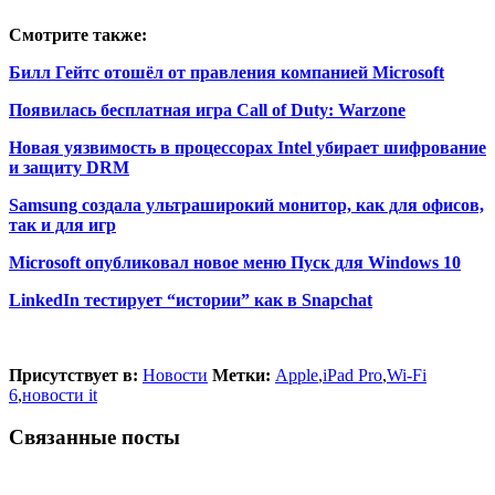
Смотрите также:
Билл Гейтс отошёл от правления компанией Microsoft
Появилась бесплатная игра Call of Duty: Warzone
Новая уязвимость в процессорах Intel убирает шифрование
и защиту DRM
Samsung создала ультраширокий монитор, как для офисов,
так и для игр
Microsoft опубликовал новое меню Пуск для Windows 10
LinkedIn тестирует “истории” как в Snapchat
Присутствует в:
Новости
Метки:
Apple
,
iPad Pro
,
Wi-Fi
6
,
новости it
Связанные посты