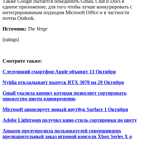
Также Google пытается объединить Gmail, Chat и Docs в
единое приложение, для того чтобы лучше конкурировать с
интегрированным подходом Microsoft Office и в частности
почты Outlook.
Источник:
The Verge
[ratings]
Смотрите также:
Следующий смартфон Apple объявят 13 Октября
Nvidia откладывает выпуск RTX 3070 на 29 Октября
Gmail удалила кнопку которая позволяет сортировать
множество писем одновременно
Microsoft анонсирует новый ноутбук Surface 1 Октября
Adobe Lightroom получил кино-стиль сортировки по цвету
Amazon предупредила пользователей совершивших
предварительный заказ игровой консоли Xbox Series X о