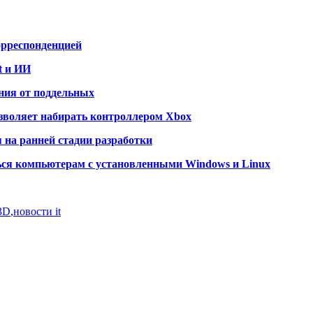
орреспонденцией
t и ИИ
ния от поддельных
зволяет набирать контроллером Xbox
 на ранней стадии разработки
ься компьютерам с установленными Windows и Linux
3D
,
новости it