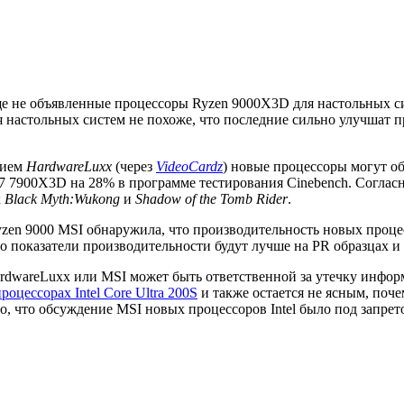
е не объявленные процессоры Ryzen 9000X3D для настольных си
я настольных систем не похоже, что последние сильно улучшат 
нием
HardwareLuxx
(через
VideoCardz
) новые процессоры могут о
7 7900X3D на 28% в программе тестирования Cinebench. Согла
к
Black Myth:Wukong
и
Shadow of the Tomb Rider
.
zen 9000 MSI обнаружила, что производительность новых процес
о показатели производительности будут лучше на PR образцах и
ardwareLuxx или MSI может быть ответственной за утечку инфор
роцессорах Intel Core Ultra 200S
и также остается не ясным, по
о, что обсуждение MSI новых процессоров Intel было под запрет