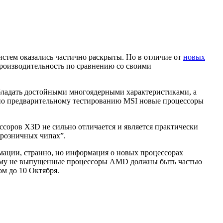
стем оказались частично раскрыты. Но в отличие от
новых
производительность по сравнению со своими
бладать достойными многоядерными характеристиками, а
сно предварительному тестированию MSI новые процессоры
соров X3D не сильно отличается и является практически
 розничных чипах”.
мации, странно, но информация о новых процессорах
чему не выпущенные процессоры AMD должны быть частью
ом до 10 Октября.