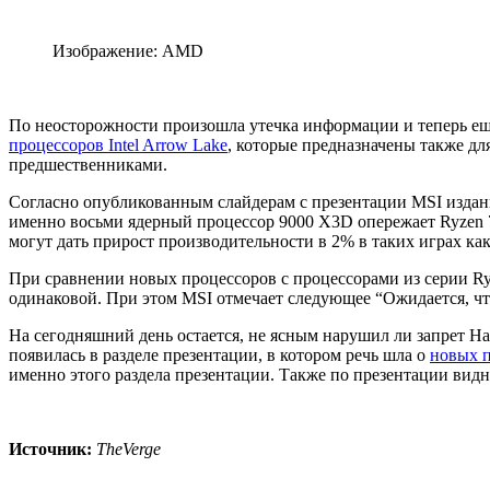
Изображение: AMD
По неосторожности произошла утечка информации и теперь ещ
процессоров Intel Arrow Lake
, которые предназначены также дл
предшественниками.
Согласно опубликованным слайдерам с презентации MSI изда
именно восьми ядерный процессор 9000 X3D опережает Ryzen 
могут дать прирост производительности в 2% в таких играх ка
При сравнении новых процессоров с процессорами из серии Ry
одинаковой. При этом MSI отмечает следующее “Ожидается, чт
На сегодняшний день остается, не ясным нарушил ли запрет H
появилась в разделе презентации, в котором речь шла о
новых п
именно этого раздела презентации. Также по презентации видн
Источник:
TheVerge