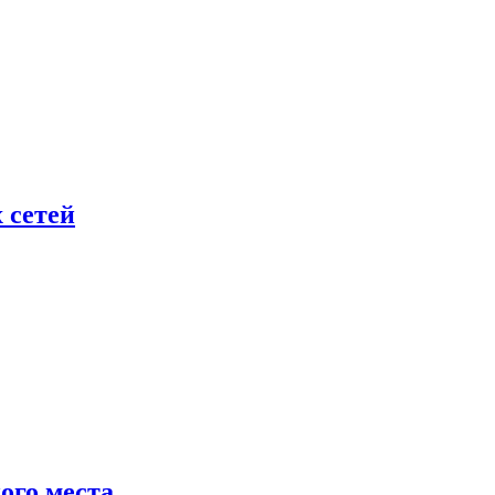
 сетей
ого места