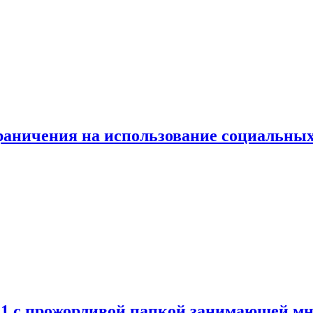
граничения на использование социальных
 11 с прожорливой папкой занимающей мн