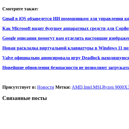
Смотрите также:
Gmail в iOS обзаведется ИИ помощником для управления к
Как Microsoft видит будущее аппаратных средств для Copilo
Google описания помогут вам отделить настоящие изображе
Новая раскладка виртуальной клавиатуры в Windows 11 по
Valve официально анонсировала игру Deadlock находящуюся
Новейшие обновления безопасности не позволяют загружат
Присутствует в:
Новости
Метки:
AMD
,
Intel
,
MSI
,
Ryzen 9000X
Связанные посты