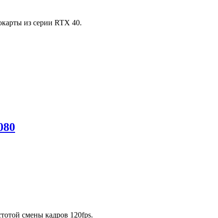
еокарты из серии RTX 40.
080
стотой смены кадров 120fps.