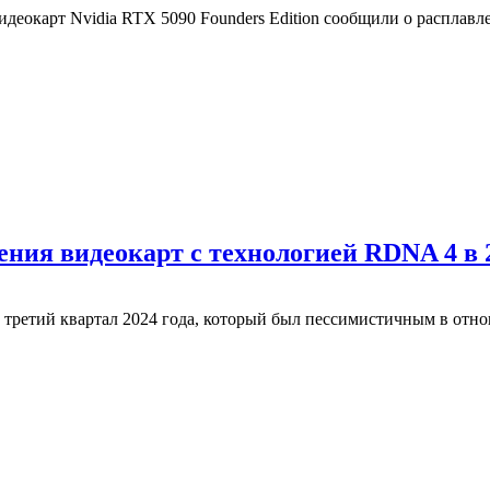
видеокарт Nvidia RTX 5090 Founders Edition сообщили о распла
ния видеокарт с технологией RDNA 4 в 2
ретий квартал 2024 года, который был пессимистичным в отн