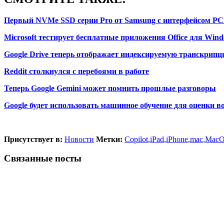
Первый NVMe SSD серии Pro от Samsung с интерфейсом PCI
Microsoft тестирует бесплатные приложения Office для Win
Google Drive теперь отображает индексируемую транскрипц
Reddit столкнулся с перебоями в работе
Теперь Google Gemini может помнить прошлые разговоры
Google будет использовать машинное обучение для оценки в
Присутствует в:
Новости
Метки:
Copilot
,
iPad
,
iPhone
,
mac
,
Mac
Связанные посты