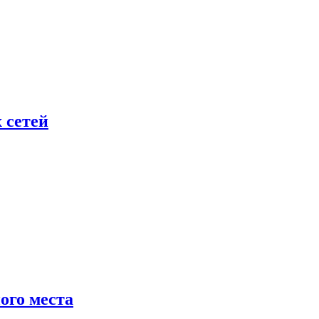
 сетей
ого места