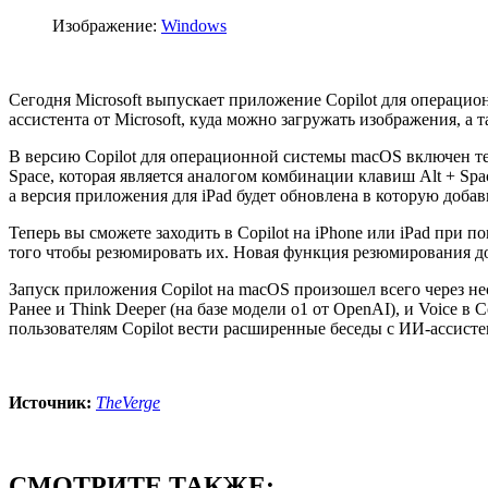
Изображение:
Windows
Сегодня Microsoft выпускает приложение Copilot для операци
ассистента от Microsoft, куда можно загружать изображения, а 
В версию Copilot для операционной системы macOS включен т
Space, которая является аналогом комбинации клавиш Alt + Spa
а версия приложения для iPad будет обновлена в которую добав
Теперь вы сможете заходить в Copilot на iPhone или iPad при
того чтобы резюмировать их. Новая функция резюмирования д
Запуск приложения Copilot на macOS произошел всего через нес
Ранее и Think Deeper (на базе модели o1 от OpenAI), и Voice в
пользователям Copilot вести расширенные беседы с ИИ-ассисте
Источник:
TheVerge
СМОТРИТЕ ТАКЖЕ: