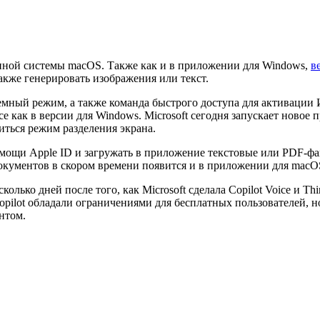
онной системы macOS. Также как и в приложении для Windows,
в
также генерировать изображения или текст.
емный режим, а также команда быстрого доступа для активаци
ce как в версии для Windows. Microsoft сегодня запускает ново
иться режим разделения экрана.
 помощи Apple ID и загружать в приложение текстовые или PDF-ф
окументов в скором времени появится и в приложении для macO
колько дней после того, как Microsoft сделала Copilot Voice и 
 Copilot обладали ограничениями для бесплатных пользователей, н
нтом.