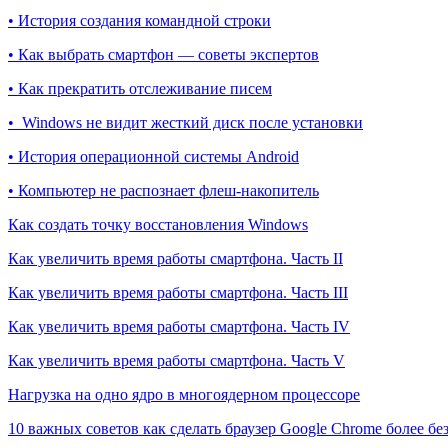
• История создания командной строки
• Как выбрать смартфон — советы экспертов
• Как прекратить отслеживание писем
• Windows не видит жесткий диск после установки
• История операционной системы Android
• Компьютер не распознает флеш-накопитель
Как создать точку восстановления Windows
Как увеличить время работы смартфона. Часть II
Как увеличить время работы смартфона. Часть III
Как увеличить время работы смартфона. Часть IV
Как увеличить время работы смартфона. Часть V
Нагрузка на одно ядро в многоядерном процессоре
10 важных советов как сделать браузер Google Chrome более б