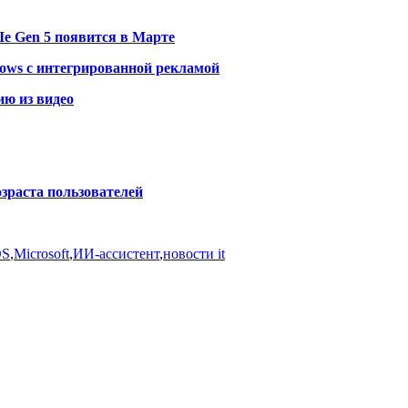
e Gen 5 появится в Марте
dows с интегрированной рекламой
ию из видео
озраста пользователей
OS
,
Microsoft
,
ИИ-ассистент
,
новости it