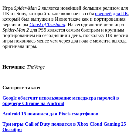
Игра
Spider-Man 2
является новейшей большим релизом для
ПК от Sony, который также включает в себя
оверлей для ПК
,
который был выпущен в Июне также как и портированная
версия игры
Ghost of Tsushima
. На сегодняшний день игра
Spider-Man 2
для PS5 является самым быстрым и крупным
портированием на сегодняшний день, поскольку ПК версия
игры появилась менее чем через два года с момента выхода
оригинала игры.
Источник:
TheVerge
Смотрите также:
Google облегчит использование менеджера паролей в
браузере Chrome на Android
Android 15 появился для Pixels смартфонов
Три игры Call of Duty появятся в Xbox Cloud Gaming 25
Октября