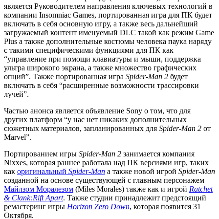
является Руководителем направления ключевых технологий в
компании Insomniac Games, портированная игра для ПК будет
включать в себя основную игру, а также весь дальнейший
загружаемый контент именуемый DLC такой как режим Game
Plus а также дополнительные костюмы человека паука наряду
с такими специфическими функциями для ПК как
“управление при помощи клавиатуры и мыши, поддержка
ультра широкого экрана, а также множество графических
опций”. Также портированная игра
Spider-Man 2
будет
включать в себя “расширенные возможности трассировки
лучей”.
Частью анонса является объявление Sony о том, что для
других платформ “у нас нет никаких дополнительных
сюжетных материалов, запланированных для
Spider-Man 2
от
Marvel”.
Портированием игры
Spider-Man 2
занимается компания
Nixxes, которая раннее работала над ПК версиями игр, таких
как
оригинальный
Spider-Man
а также новой игрой
Spider-Man
созданной на основе существующей с главным персонажем
Майлзом Моралезом
(Miles Morales) также как и игрой
Ratchet
& Clank:Rift Apart
. Также студии принадлежит предстоящий
ремастеринг игры
Horizon Zero Down
, которая появится 31
Октября.