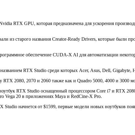
я Nvidia RTX GPU, которая предназначена для ускорения произв
вали из старого названия Creator-Ready Drivers, которые были п
программное обеспечение CUDA-X AI для автоматизации некотор
званием RTX Studio среди которых Acer, Asus, Dell, Gigabyte, H
RTX 2080, 2070 и 2060 также как и Quadro 5000, 4000 и 3000 мо
 ноутбук RTX Studio оснащенный процессором Core i7 и RTX 20
o Vega 20 в приложениях Maya и RedCine-X Pro.
 Studio начнется от $1599, первые модели новых ноутбуков поя