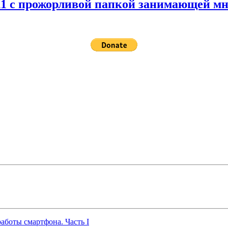
 11 с прожорливой папкой занимающей мн
работы смартфона. Часть I