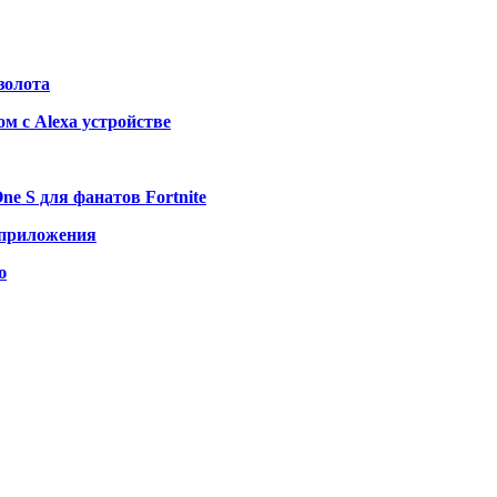
золота
м с Alexa устройстве
e S для фанатов Fortnite
о приложения
ю